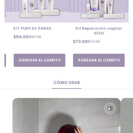
ar
KIT PUNTAS SANAS
Kit Reparación capilar
KESH
$54.00
$57.00
$73.00
$77.00
O
AGREGAR AL CARRITO
AGREGAR AL CARRITO
CÓMO USAR